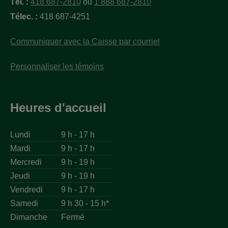
Tél. :
418 687-2810
ou
1 888 687-2810
Télec. :
418 687-4251
Communiquer avec la Caisse par courriel
Personnaliser les témoins
Heures d'accueil
Lundi
9 h - 17 h
Mardi
9 h - 17 h
Mercredi
9 h - 19 h
Jeudi
9 h - 19 h
Vendredi
9 h - 17 h
Samedi
9 h 30 - 15 h*
Dimanche
Fermé