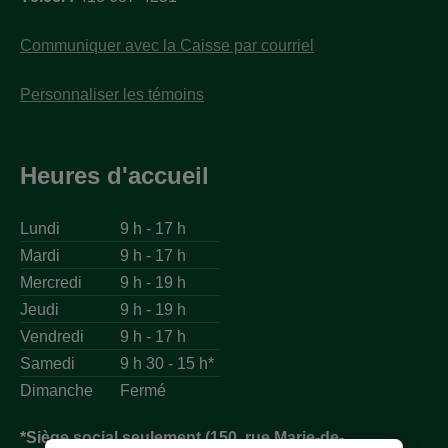
Communiquer avec la Caisse par courriel
Personnaliser les témoins
Heures d'accueil
Lundi
9 h - 17 h
Mardi
9 h - 17 h
Mercredi
9 h - 19 h
Jeudi
9 h - 19 h
Vendredi
9 h - 17 h
Samedi
9 h 30 - 15 h*
Dimanche
Fermé
*Siège social seulement (150, rue Marie-de-