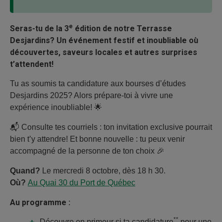
e
Seras-tu de la 3
édition de notre Terrasse
Desjardins? Un événement festif et inoubliable où
découvertes, saveurs locales et autres surprises
t’attendent!
Tu as soumis ta candidature aux bourses d’études
Desjardins 2025? Alors prépare-toi à vivre une
expérience inoubliable! 🌟
📬 Consulte tes courriels : ton invitation exclusive pourrait
bien t’y attendre! Et bonne nouvelle : tu peux venir
accompagné de la personne de ton choix 🎉
Quand?
Le mercredi 8 octobre, dès 18 h 30.
Où?
Au Quai 30 du Port de Québec
Au programme :
**
Découvre en primeur si ta candidature
pour une